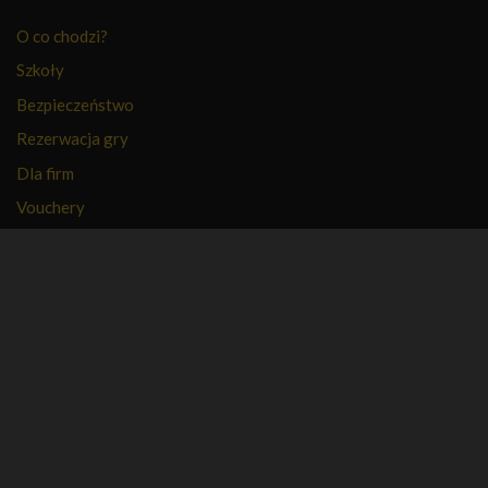
O co chodzi?
Szkoły
Bezpieczeństwo
Rezerwacja gry
Dla firm
Vouchery
PFR
FAQ
Regulamin
Polityka prywatności
Kontakt
Kariera
Nasza firma
Partnerzy