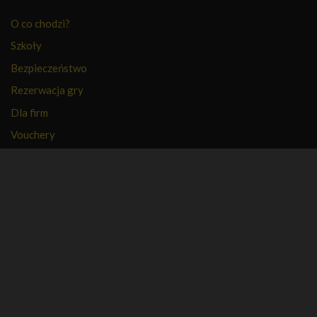
O co chodzi?
Szkoły
Bezpieczeństwo
Rezerwacja gry
Dla firm
Vouchery
PFR
FAQ
Regulamin
Polityka prywatności
Kontakt
Kariera
Nasza firma
Partnerzy