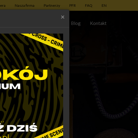
iera
Nasza firma
Partnerzy
PFR
FAQ
EN
×
Escape Room
Dla firm
Blog
Kontakt