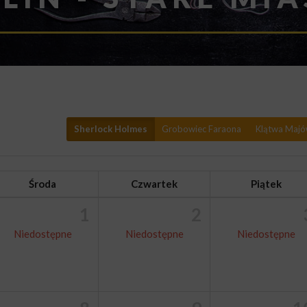
Sherlock Holmes
Grobowiec Faraona
Klątwa Maj
Środa
Czwartek
Piątek
1
2
Niedostępne
Niedostępne
Niedostępne