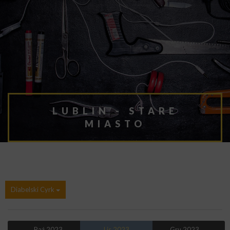
LUBLIN - STARE
MIASTO
Diabelski Cyrk
← Paź 2023
Lis 2023
Gru 2023 →