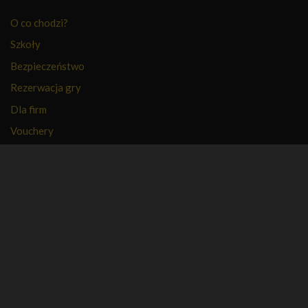
O co chodzi?
Szkoły
Bezpieczeństwo
Rezerwacja gry
Dla firm
Vouchery
PFR
FAQ
Regulamin
Polityka prywatności
Kontakt
Kariera
Nasza firma
Partnerzy