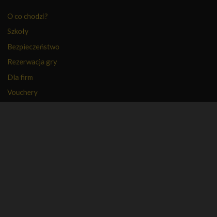
O co chodzi?
Szkoły
Bezpieczeństwo
Rezerwacja gry
Dla firm
Vouchery
PFR
FAQ
Regulamin
Polityka prywatności
Kontakt
Kariera
Nasza firma
Partnerzy